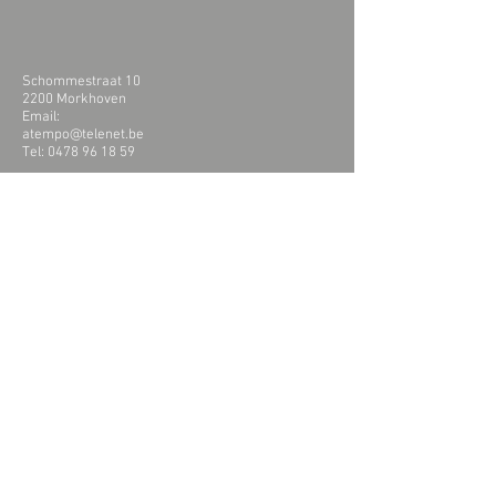
Schommestraat 10
2200 Morkhoven
Email:
atempo@telenet.be
Tel:
0478 96 18 59
Contact